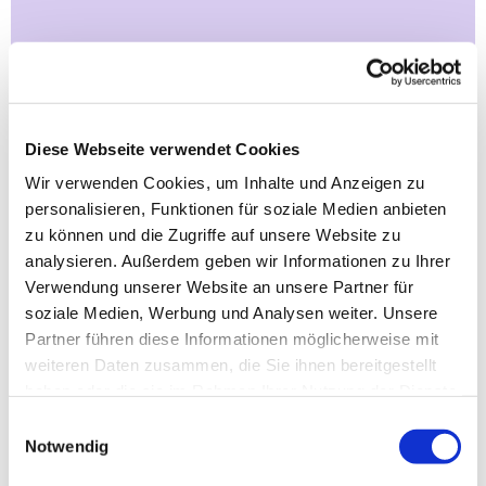
Kooperationsraum 3: Mitte West
Ev.-Luth. Stadtkirchengemeinde
Ev.-Luth. Paulus-Kirchengemeinde
Ev.-Luth. Kirchengemeinde Haspe
Diese Webseite verwendet Cookies
Wir verwenden Cookies, um Inhalte und Anzeigen zu
Kooperationsraum 4: Mitte Süd
personalisieren, Funktionen für soziale Medien anbieten
zu können und die Zugriffe auf unsere Website zu
Ev. Auferstehungskirchengemeinde
analysieren. Außerdem geben wir Informationen zu Ihrer
Ev.-Luth. Christus-Kirchengemeinde
Verwendung unserer Website an unsere Partner für
Ev.-Luth. Dreifaltigkeits-Gemeinde
soziale Medien, Werbung und Analysen weiter. Unsere
Ev.-Luth. Emmaus-Kirchengemeinde
Partner führen diese Informationen möglicherweise mit
Ev. Jakobus-Kirchengemeinde Breckerfeld
Ev.-Luth. Matthäus-Kirchengemeinde
weiteren Daten zusammen, die Sie ihnen bereitgestellt
Ev.-Ref. Kirchengemeinde Hagen
haben oder die sie im Rahmen Ihrer Nutzung der Dienste
gesammelt haben.
Einwilligungsauswahl
Notwendig