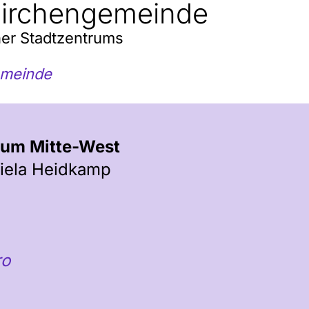
Kirchengemeinde
er Stadtzentrums
emeinde
aum Mitte-West
iela Heidkamp
ro