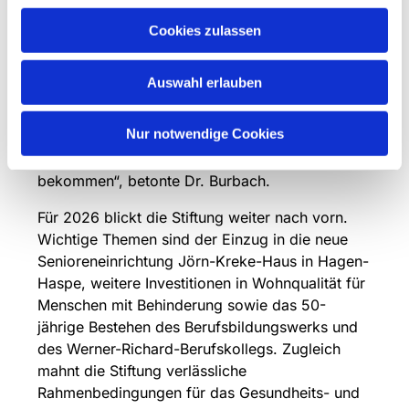
der Stiftung setzte ein starkes Zeichen. Unter
dem Titel „Lass uns über den Tod reden“ fanden
Cookies zulassen
mehr als 70 Veranstaltungen mit rund 1.500
Besucher*innen statt. Für 2027 ist eine weitere
Auswahl erlauben
Jahreskampagne geplant. „Es gehört zu
unserem diakonischen Auftrag, Themen
Nur notwendige Cookies
anzusprechen, die Menschen bewegen und die
in unserer Gesellschaft oft zu wenig Raum
bekommen“, betonte Dr. Burbach.
Für 2026 blickt die Stiftung weiter nach vorn.
Wichtige Themen sind der Einzug in die neue
Senioreneinrichtung Jörn-Kreke-Haus in Hagen-
Haspe, weitere Investitionen in Wohnqualität für
Menschen mit Behinderung sowie das 50-
jährige Bestehen des Berufsbildungswerks und
des Werner-Richard-Berufskollegs. Zugleich
mahnt die Stiftung verlässliche
Rahmenbedingungen für das Gesundheits- und