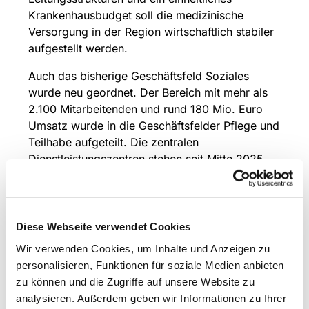
Krankenhausbudget soll die medizinische
Versorgung in der Region wirtschaftlich stabiler
aufgestellt werden.
Auch das bisherige Geschäftsfeld Soziales
wurde neu geordnet. Der Bereich mit mehr als
2.100 Mitarbeitenden und rund 180 Mio. Euro
Umsatz wurde in die Geschäftsfelder Pflege und
Teilhabe aufgeteilt. Die zentralen
Dienstleistungszentren stehen seit Mitte 2025
unter einer einheitlichen Leitung.
Die Evangelische Stiftung Volmarstein hat
gemeinsam mit dem Wuppertaler Sanitätshaus
Diese Webseite verwendet Cookies
Curt Beuthel GmbH & Co. KG die „Volmarstein
Wir verwenden Cookies, um Inhalte und Anzeigen zu
Orthopädietechnik und Sanitätshaus GmbH“
personalisieren, Funktionen für soziale Medien anbieten
gegründet. Durch die Partnerschaft sollen das
zu können und die Zugriffe auf unsere Website zu
Volmarsteiner Know-how sowie die Versorgung
analysieren. Außerdem geben wir Informationen zu Ihrer
in den Bereichen Sanitätshaus, Klinikversorgung,