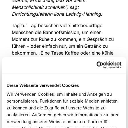
Wärme, Erfrischung und vor allem
Menschlichkeit schenken“, sagt
Einrichtungsleiterin Ilona Ladwig-Henning.
Tag für Tag besuchen viele hilfsbedürftige
Menschen die Bahnhofsmission, um einen
Moment zur Ruhe zu kommen, ein Gespräch zu
führen – oder einfach nur, um ein Getränk zu
bekommen. „Eine Tasse Kaffee oder eine kühle
Flasche Wasser schaffen Begegnungen, geben
Kraft und zeigen: Du bist nicht allein.“
Um auch weiterhin für die Gäste der
Bahnhofsmission da sein zu können, freut sich
Diese Webseite verwendet Cookies
das Team über Kaffee (Filterkaffee, gemahlen)
Wir verwenden Cookies, um Inhalte und Anzeigen zu
und Wasserflaschen (0,5 l oder 0,33 l PET-
personalisieren, Funktionen für soziale Medien anbieten
Gebinde) als Spende. Jede Spende zählt – für
zu können und die Zugriffe auf unsere Website zu
eine Tasse Menschlichkeit mehr im Alltag. Die
analysieren. Außerdem geben wir Informationen zu Ihrer
Abgabezeiten sind montags bis freitags von 8
Verwendung unserer Website an unsere Partner für
bis 17 Uhr bei der Bahnhofsmission Hagen