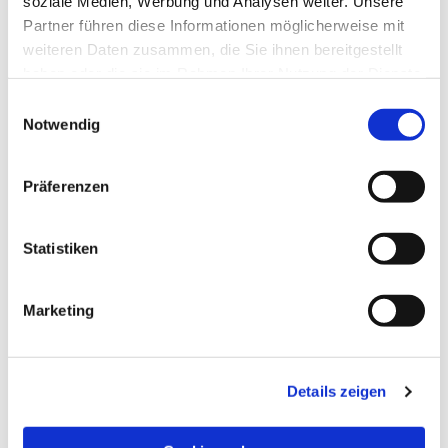
soziale Medien, Werbung und Analysen weiter. Unsere
(Gleis 8/10, Hauptbahnhof Hagen).
Partner führen diese Informationen möglicherweise mit
weiteren Daten zusammen, die Sie ihnen bereitgestellt
haben oder die sie im Rahmen Ihrer Nutzung der Dienste
gesammelt haben.
Einwilligungsauswahl
Notwendig
Dies könnte Sie auch
Präferenzen
interessieren
Statistiken
Marketing
Details zeigen