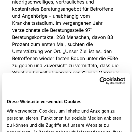
niedrigschwelliges, vertrauliches und
kostenfreies Beratungsangebot für Betroffene
und Angehörige – unabhängig vom
Krankheitsstadium. Im vergangenen Jahr
verzeichnete die Beratungsstelle 971
Beratungskontakte. 268 Menschen, davon 83
Prozent zum ersten Mal, suchten die
Unterstützung vor Ort. „Unser Ziel ist es, den
Betroffenen wieder festen Boden unter die Füße
zu geben und Zuversicht zu vermitteln, dass die
Situation bewältigt werden kann“, sagt Margarita
Schiemann, Sozialarbeiterin. Seit über 25
Jahren ist die Krebsberatungsstelle eine
verlässliche Anlaufstelle für Menschen jeder
Altersgruppe. Die Beratung erfolgt
Diese Webseite verwendet Cookies
ausschließlich nach vorheriger
Wir verwenden Cookies, um Inhalte und Anzeigen zu
Terminvereinbarung.
personalisieren, Funktionen für soziale Medien anbieten
zu können und die Zugriffe auf unsere Website zu
Das Angebot der Krebsberatungsstelle umfasst:
analysieren. Außerdem geben wir Informationen zu Ihrer