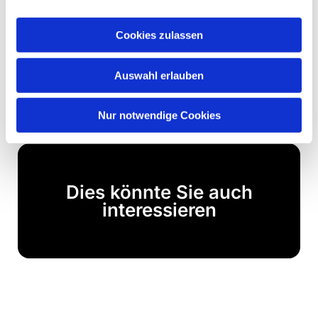
Bildinfo:
(V.l.n.r.): Heike Schiller (Beratung),
Silke Asshoff (Verwaltung) und Margarita
Cookies zulassen
Schiemann (Beratung) sind das Team der
Krebsberatungsstelle der Ev. Pflegedienste
Auswahl erlauben
Mark-Ruhr. Foto: DMR
Nur notwendige Cookies
Dies könnte Sie auch
interessieren