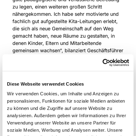
zu legen, einen weiteren großen Schritt
nähergekommen. Ich habe sehr motivierte und
fachlich gut aufgestellte Kita-Leitungen erlebt,
die sich als neue Gemeinschaft auf den Weg
gemacht haben, neue Räume zu gestalten, in
denen Kinder, Eltern und Mitarbeitende
gemeinsam wachsen“, bilanziert Geschäftsführer
Fabian Tigges.
Rückblick auf intensive Vorbereitungsmonate
Seit Jahresbeginn haben zahlreiche
Arbeitsgruppen und Fachbereiche die
Diese Webseite verwendet Cookies
Voraussetzungen für den Start der neuen
Wir verwenden Cookies, um Inhalte und Anzeigen zu
Gesellschaft geschaffen. Auf dem Treffen wurde
personalisieren, Funktionen für soziale Medien anbieten
über die Ergebnisse und Fortschritte der
zu können und die Zugriffe auf unsere Website zu
vergangenen Monate berichtet – von
analysieren. Außerdem geben wir Informationen zu Ihrer
organisatorischen Betriebsregelungen über
Verwendung unserer Website an unsere Partner für
digitale Prozesse bis hin zu Personalthemen und
soziale Medien, Werbung und Analysen weiter. Unsere
gemeinsamen Qualitätsstandards.